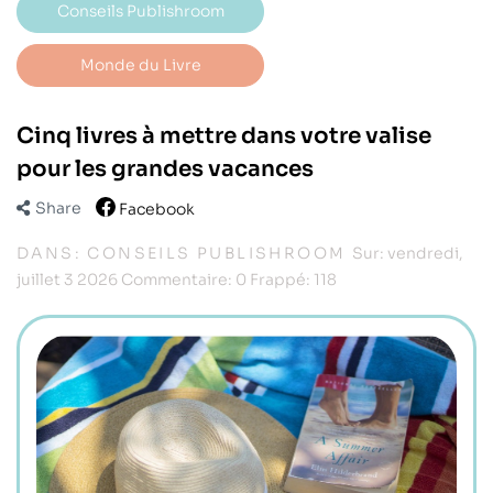
Conseils Publishroom
Monde du Livre
Cinq livres à mettre dans votre valise
pour les grandes vacances
Share
Facebook
DANS:
CONSEILS PUBLISHROOM
Sur:
vendredi,
juillet
3
2026
Commentaire:
0
Frappé:
118