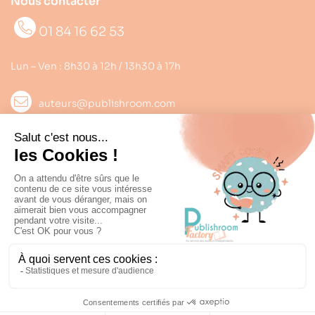
Nous contacter
01 84 16 62 53
Lun – Ven : 8h30 à 12h / 13h30 à 17h
auteurs@publishroom.com
Informations

Suivez nous
Copyright © 2022
Publishroom
. Tous droits réservés.