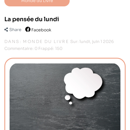
Monde du Livre
La pensée du lundi
Share
Facebook
DANS:
MONDE DU LIVRE
Sur:
lundi,
juin
1
2026
Commentaire:
0
Frappé:
150