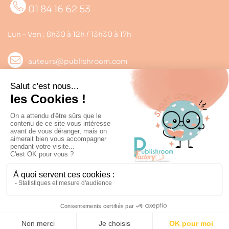
01 84 16 62 53
Lun – Ven : 8h30 à 12h / 13h30 à 17h
auteurs@publishroom.com
Informations

Suivez nous
Copyright © 2022
Publishroom
. Tous droits réservés.