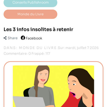
Conseils Publishroom
Monde du Livre
Les 3 infos insolites à retenir
Share
Facebook
DANS:
MONDE DU LIVRE
Sur:
mardi,
juillet
7
2026
Commentaire:
0
Frappé:
117