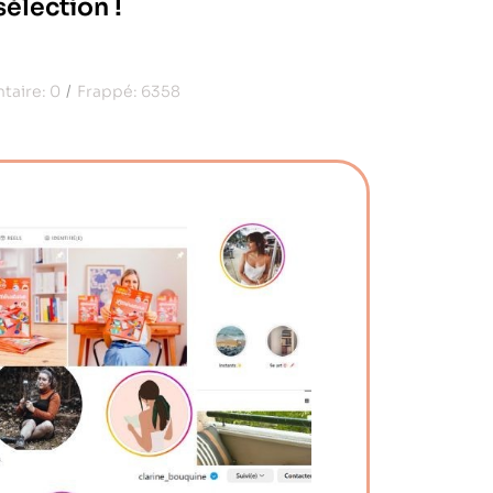
sélection !
taire:
0
Frappé:
6358