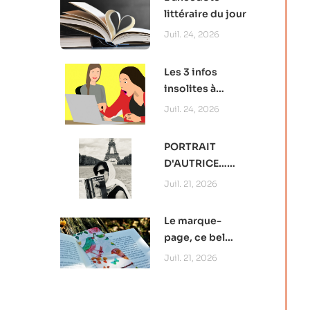
littéraire du jour
Juil. 24, 2026
Les 3 infos
insolites à
retenir
Juil. 24, 2026
PORTRAIT
D'AUTRICE…
Camille
Juil. 21, 2026
Papillon, au plus
près de l’intime
Le marque-
page, ce bel
outil de
Juil. 21, 2026
promotion