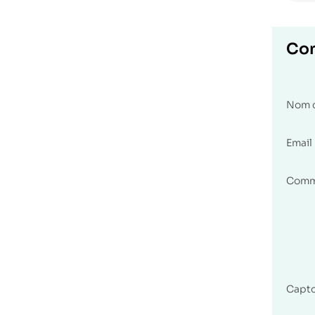
Co
Nom 
Email
Comm
Capt