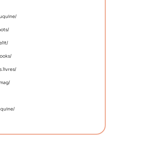
ouquine/
mots/
lit/
books/
.livres/
_mag/
uquine/