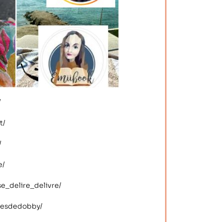
/
t/
/
e/
se_delire_delivre/
uresdedobby/