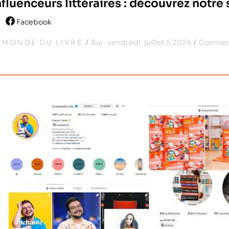
nfluenceurs littéraires : découvrez notre 
Facebook
:
MONDE DU LIVRE
Sur:
vendredi,
juillet
5
2024
Commen