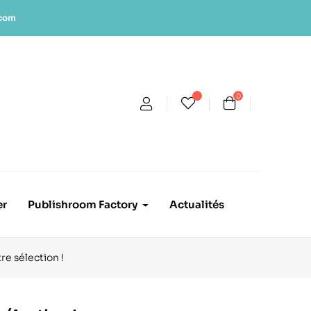
.com
0
er
Publishroom Factory
Actualités
re sélection !