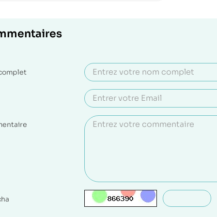
mmentaires
complet
entaire
cha