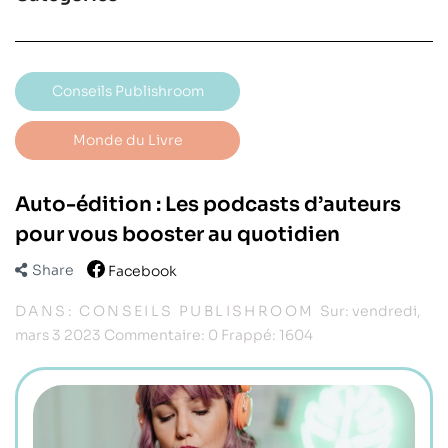
Conseils Publishroom
Monde du Livre
Auto-édition : Les podcasts d’auteurs
pour vous booster au quotidien
Share
Facebook
DANS:
CONSEILS PUBLISHROOM
Sur:
vendredi,
mars
3
2023
Commentaire:
0
Frappé:
1604