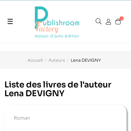
0
Basculer
☰
la
navigation
Accueil
Auteurs
Lena DEVIGNY
Liste des livres de l'auteur
Lena DEVIGNY
Roman