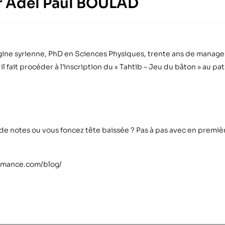
eur Adel Paul BOULAD
gine syrienne, PhD en Sciences Physiques, trente ans de manage
l fait procéder à l’inscription du « Tahtib – Jeu du bâton » au pa
t de notes ou vous foncez tête baissée ? Pas à pas avec en premièr
formance.com/blog/