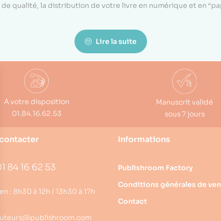
de qualité, la distribution de votre livre en numérique et en “p
Lire la suite
A votre disposition
Manuscrit validé
01.84.16.62.53
sous 7 jours
contacter
Informations
1 84 16 62 53
Publishroom Factory
Conditions générales de ven
en : 8h30 à 12h / 13h30 à 17h
Contact
uteurs@publishroom.com