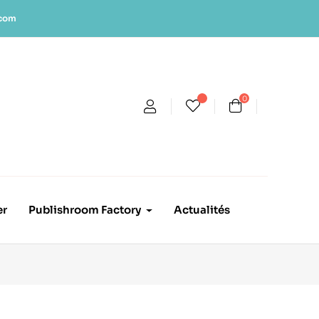
.com
0
er
Publishroom Factory
Actualités