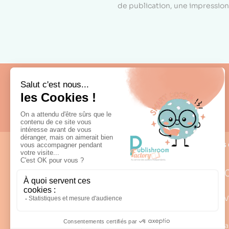
de publication, une impression 
Fabrication française
Nous 
0
Lun – V
98 rue Louis Rabier - ZI des Saligues
a
64300 Orthez