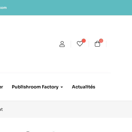
.com
0
er
Publishroom Factory
Actualités
at