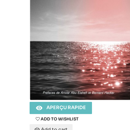

APERÇU RAPIDE
ADD TO WISHLIST
Add to cart