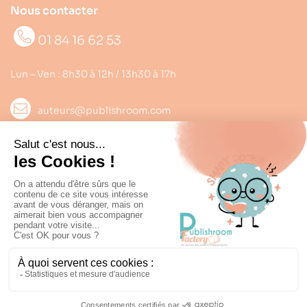
Nous contacter
01 84 16 62 53
Lun – Ven : 8h30 à 12h / 13h30 à 17h
auteurs@publishroom.com
Informations

Suivez nous
Copyright © 2022
Publishroom
. Tous droits réservés.