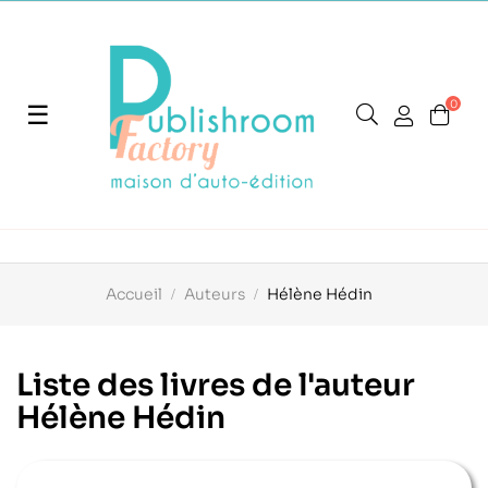
0
Basculer
☰
la
navigation
Accueil
Auteurs
Hélène Hédin
Liste des livres de l'auteur
Hélène Hédin