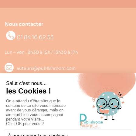
Nous contacter
01 84 16 62 53
Lun – Ven : 8h30 à 12h / 13h30 à 17h
auteurs@publishroom.com
Informations

Suivez nous
Copyright © 2022
Publishroom
. Tous droits réservés.