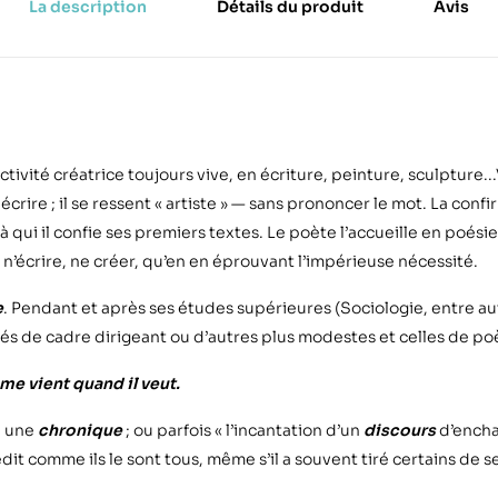
La description
Détails du produit
Avis
ctivité créatrice toujours vive, en écriture, peinture, sculpture.
rire ; il se ressent « artiste » — sans prononcer le mot. La con
 à qui il confie ses premiers textes. Le poète l’accueille en poé
n’écrire, ne créer, qu’en en éprouvant l’impérieuse nécessité.
e
. Pendant et après ses études supérieures (Sociologie, entre aut
tés de cadre dirigeant ou d’autres plus modestes et celles de poè
e vient quand il veut.
», une
chronique
; ou parfois « l’incantation d’un
discours
d’encha
édit comme ils le sont tous, même s’il a souvent tiré certains de