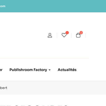
.com
0
er
Publishroom Factory
Actualités
lbert