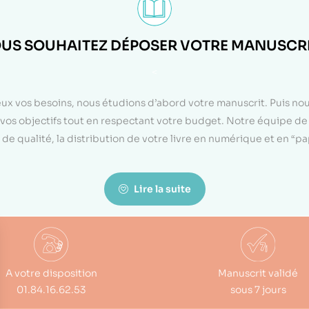
US SOUHAITEZ DÉPOSER VOTRE MANUSCRI
<
eux vos besoins, nous étudions d’abord votre manuscrit. Puis n
on vos objectifs tout en respectant votre budget. Notre équipe d
de qualité, la distribution de votre livre en numérique et en “p
Lire la suite
A votre disposition
Manuscrit validé
01.84.16.62.53
sous 7 jours