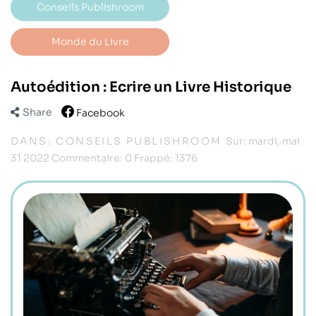
Conseils Publishroom
Monde du Livre
Autoédition : Ecrire un Livre Historique
Share
Facebook
DANS:
CONSEILS PUBLISHROOM
Sur:
mardi,
mai
31
2022
Commentaire:
0
Frappé:
1376