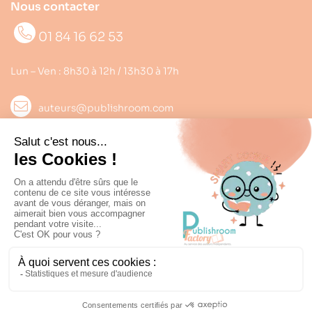
Nous contacter
01 84 16 62 53
Lun – Ven : 8h30 à 12h / 13h30 à 17h
auteurs@publishroom.com
Informations

Suivez nous
Copyright © 2022
Publishroom
. Tous droits réservés.