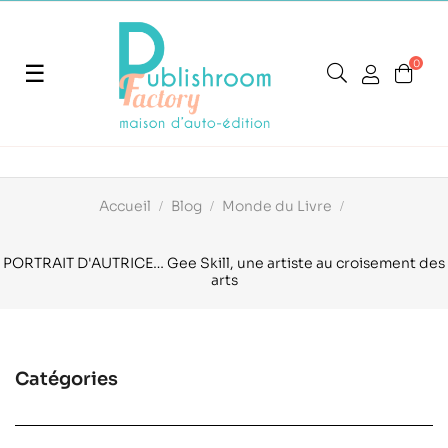
0
Basculer
☰
la
navigation
Accueil
Blog
Monde du Livre
PORTRAIT D'AUTRICE… Gee Skill, une artiste au croisement des
arts
Catégories