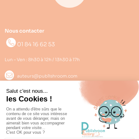
Nous contacter
01 84 16 62 53
Lun – Ven : 8h30 à 12h / 13h30 à 17h
auteurs@publishroom.com
Informations

Suivez nous