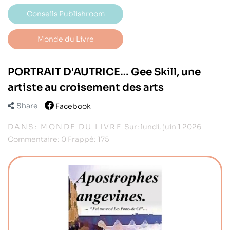
Conseils Publishroom
Monde du Livre
PORTRAIT D'AUTRICE… Gee Skill, une
artiste au croisement des arts
Share
Facebook
DANS:
MONDE DU LIVRE
Sur:
lundi,
juin
1
2026
Commentaire:
0
Frappé:
175