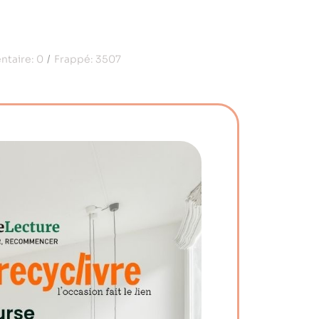
taire:
0
Frappé:
3507