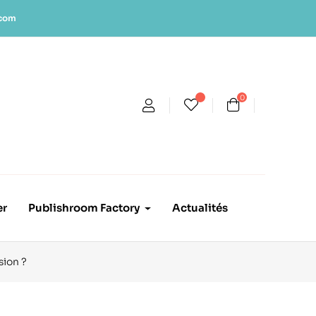
.com
0
er
Publishroom Factory
Actualités
sion ?