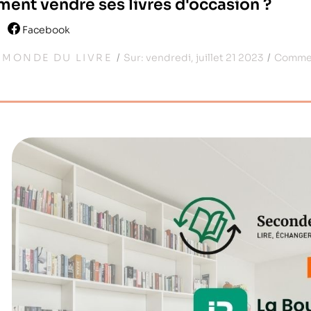
nt vendre ses livres d'occasion ?
Facebook
:
MONDE DU LIVRE
Sur:
vendredi,
juillet
21
2023
Commen