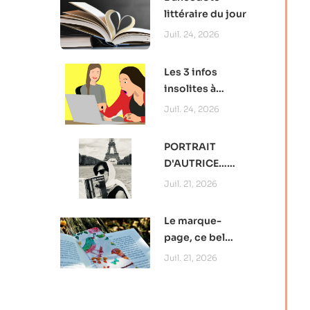
littéraire du jour
Juil. 24, 2026
Les 3 infos
insolites à
retenir
Juil. 24, 2026
PORTRAIT
D'AUTRICE…
Camille
Juil. 21, 2026
Papillon, au plus
près de l’intime
Le marque-
page, ce bel
outil de
Juil. 21, 2026
promotion