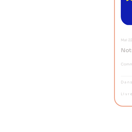
Mai
2
Not
Rom
Comme
Dans
Livr