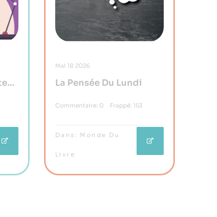
Mai
18
2026
ter
La Pensée Du Lundi
Commentaire:
0
Frappé:
153
Dans:
Monde Du
Livre