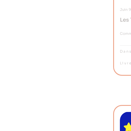
Juin
Les 
À R
Comme
Dans
Livr