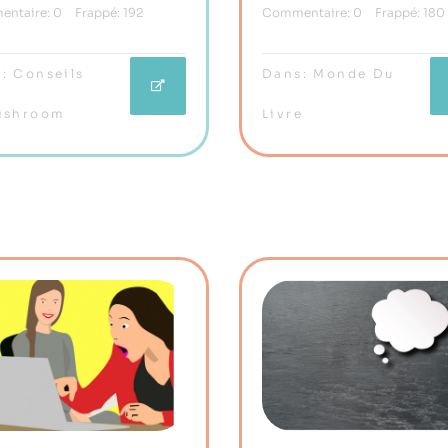
ntaire:
0
Frappé:
192
Commentaire:
0
Frappé:
180
Briser Les Codes
:
Conseils
Dans:
Monde Du
ishroom
Livre