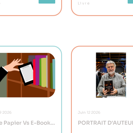
e
Livre
9
2026
Juin
12
2026
e Papier Vs E-Book :
PORTRAIT D'AUTEUR
Match
Joël Striff, L’art De