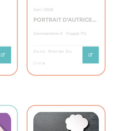
Juin
1
2026
PORTRAIT D'AUTRICE…
Gee Skill, Une Artiste
Commentaire:
0
Frappé:
174
Au Croisement Des Arts
Dans:
Monde Du
Livre