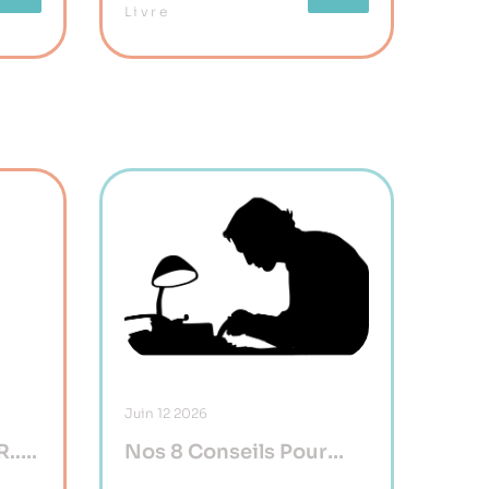
Livre
Juin
12
2026
...
Nos 8 Conseils Pour
Écrire Un Premier