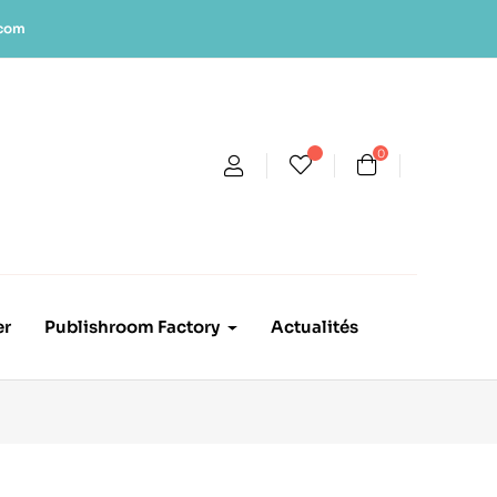
.com
0
er
Publishroom Factory
Actualités