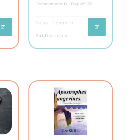
Commentaire:
0
Frappé:
183
Roman
Dans:
Conseils
Publishroom