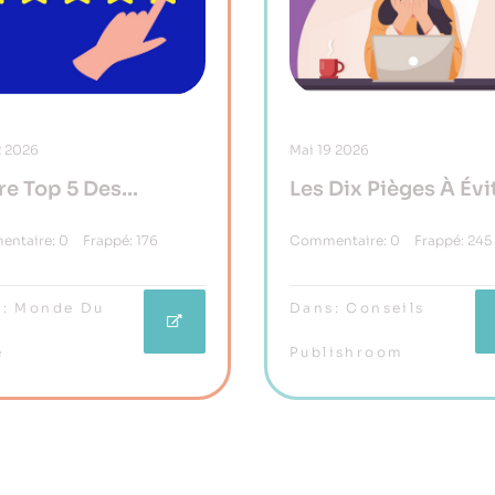
2
2026
Mai
19
2026
re Top 5 Des
Les Dix Pièges À Évi
ans Feel Good
En Autoédition
ntaire:
0
Frappé:
176
Commentaire:
0
Frappé:
245
:
Monde Du
Dans:
Conseils
e
Publishroom