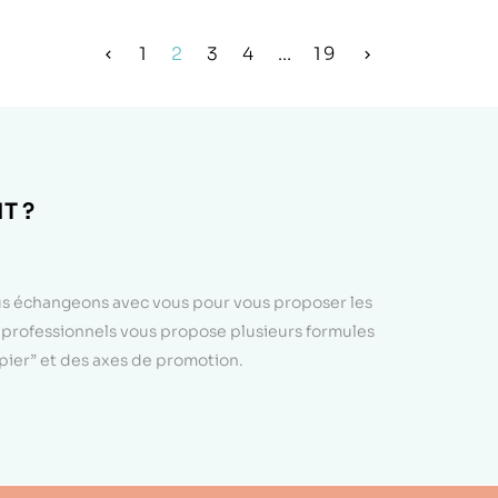
1
2
3
4
...
19


T ?
ous échangeons avec vous pour vous proposer les
e professionnels vous propose plusieurs formules
apier” et des axes de promotion.