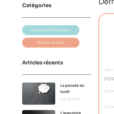
Dern
Catégories
Conseils Publishroom
Monde du Livre
Articles récents
Juil.
2
POR
La pensée du
Sté
Comme
lundi
La R
Juil. 27, 2026
Ren
Dans
L'anecdote