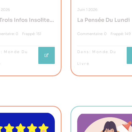
9
2026
Juin
1
2026
Trois Infos Insolites
La Pensée Du Lundi
etenir
ntaire:
0
Frappé:
151
Commentaire:
0
Frappé:
149
:
Monde Du
Dans:
Monde Du
e
Livre