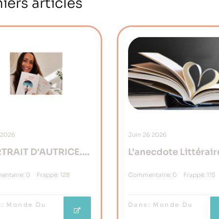
iers articles
2026
Juin
26
2026
TRAIT D'AUTRICE...
L’anecdote Littérair
phanie Suretat, De
Jour
ntaire:
0
Frappé:
128
Commentaire:
0
Frappé:
115
ésilience À La
aissance
:
Monde Du
Dans:
Monde Du