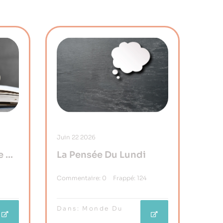
Juin
22
2026
e Du
La Pensée Du Lundi
Commentaire:
0
Frappé:
124
Dans:
Monde Du